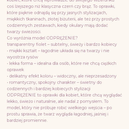
kobiet, które chcą wprowadzić do swojego wizerunku
coś lżejszego niż klasyczna czerń czy brąz. To oprawki,
które pięknie odnajdą się przy jasnych stylizacjach,
miękkich tkaninach, złotej biżuterii, ale też przy prostych
codziennych zestawach, kiedy okulary mają dodać
twarzy świeżości.
Co wyróżnia model ODPRĘŻENIE?
transparentny fiolet – subtelny, świeży i bardzo kobiecy
• miękki kształt – łagodnie układa się na twarzy i nie
wyostrza rysów
• lekka forma – idealna dla osób, które nie chcą ciężkich
oprawek
• delikatny efekt koloru – widoczny, ale nieprzesadzony
• romantyczny, spokojny charakter – świetny do
codziennych i bardziej kobiecych stylizacji
ODPRĘŻENIE to oprawki dla kobiet, które chcą wyglądać
lekko, świeżo i naturalnie, ale nadal z pomysłem. To
model, który nie próbuje robić wielkiego wejścia – po
prostu sprawia, że twarz wygląda łagodniej, jaśniej i
bardziej promiennie.