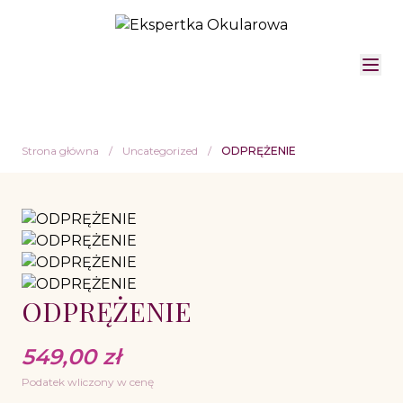
Strona główna
/
Uncategorized
/
ODPRĘŻENIE
ODPRĘŻENIE
549,00
zł
Podatek wliczony w cenę