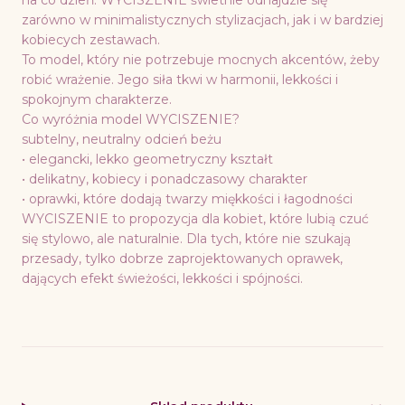
na co dzień. WYCISZENIE świetnie odnajdzie się
zarówno w minimalistycznych stylizacjach, jak i w bardziej
kobiecych zestawach.
To model, który nie potrzebuje mocnych akcentów, żeby
robić wrażenie. Jego siła tkwi w harmonii, lekkości i
spokojnym charakterze.
Co wyróżnia model WYCISZENIE?
subtelny, neutralny odcień beżu
• elegancki, lekko geometryczny kształt
• delikatny, kobiecy i ponadczasowy charakter
• oprawki, które dodają twarzy miękkości i łagodności
WYCISZENIE to propozycja dla kobiet, które lubią czuć
się stylowo, ale naturalnie. Dla tych, które nie szukają
przesady, tylko dobrze zaprojektowanych oprawek,
dających efekt świeżości, lekkości i spójności.