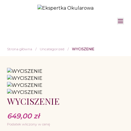
Strona główna
/
Uncategorized
/
WYCISZENIE
WYCISZENIE
649,00
zł
Podatek wliczony w cenę