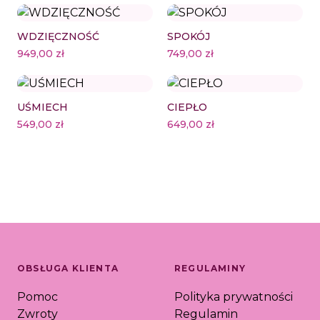
WDZIĘCZNOŚĆ
SPOKÓJ
949,00
zł
749,00
zł
UŚMIECH
CIEPŁO
549,00
zł
649,00
zł
OBSŁUGA KLIENTA
REGULAMINY
Pomoc
Polityka prywatności
Zwroty
Regulamin